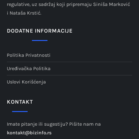
i
regulative, uz sadržaj koji pripremaju Siniša Marković
i Nataša Krstić.
j
a
DODATNE INFORMACIJE
č
Politika Privatnosti
l
Uređivačka Politika
a
Uslovi Korišćenja
n
a
KONTAKT
k
Imate pitanje ili sugestiju? Pišite nam na
a
kontakt@bizinfo.rs