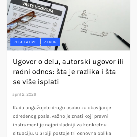
REGULATIVE
ZAKON
Ugovor o delu, autorski ugovor ili
radni odnos: šta je razlika i šta
se više isplati
Kada angažujete drugu osobu za obavljanje
određenog posla, važno je znati koji pravni
instrument je najprikladniji za konkretnu
situaciju. U Srbiji postoje tri osnovna oblika