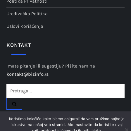
Politika Privatnosti
Uređivačka Politika
Uslovi Korišćenja
KONTAKT
Imate pitanje ili sugestiju? Pišite nam na
kontakt@bizinfo.rs
Pretraga
za:
Koristimo kolačiće kako bismo osigurali da vam pružimo najbolje
iskustvo na našoj veb stranici. Ako nastavite da koristite ovaj
sajt, pretpostavićemo da ih prihvatate.