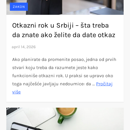
ZAKON
Otkazni rok u Srbiji – šta treba
da znate ako želite da date otkaz
Ako planirate da promenite posao, jedna od prvih
stvari koju treba da razumete jeste kako
funkcioniše otkazni rok. U praksi se upravo oko
toga najčešće javljaju nedoumice: da …
Pročitaj
više