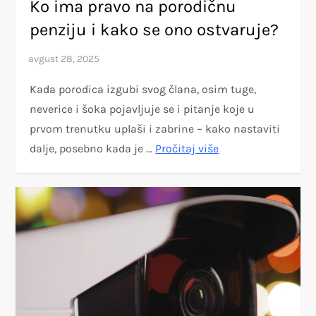
Ko ima pravo na porodičnu
penziju i kako se ono ostvaruje?
Kada porodica izgubi svog člana, osim tuge,
neverice i šoka pojavljuje se i pitanje koje u
prvom trenutku uplaši i zabrine – kako nastaviti
dalje, posebno kada je …
Pročitaj više