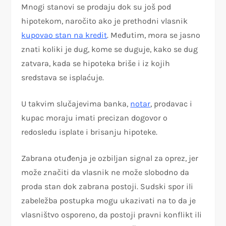
Mnogi stanovi se prodaju dok su još pod
hipotekom, naročito ako je prethodni vlasnik
kupovao stan na kredit
. Međutim, mora se jasno
znati koliki je dug, kome se duguje, kako se dug
zatvara, kada se hipoteka briše i iz kojih
sredstava se isplaćuje.
U takvim slučajevima banka,
notar
, prodavac i
kupac moraju imati precizan dogovor o
redosledu isplate i brisanju hipoteke.
Zabrana otuđenja je ozbiljan signal za oprez, jer
može značiti da vlasnik ne može slobodno da
proda stan dok zabrana postoji. Sudski spor ili
zabeležba postupka mogu ukazivati na to da je
vlasništvo osporeno, da postoji pravni konflikt ili