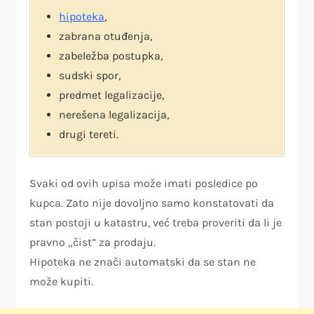
hipoteka
,
zabrana otuđenja,
zabeležba postupka,
sudski spor,
predmet legalizacije,
nerešena legalizacija,
drugi tereti.
Svaki od ovih upisa može imati posledice po
kupca. Zato nije dovoljno samo konstatovati da
stan postoji u katastru, već treba proveriti da li je
pravno „čist” za prodaju.
Hipoteka ne znači automatski da se stan ne
može kupiti.