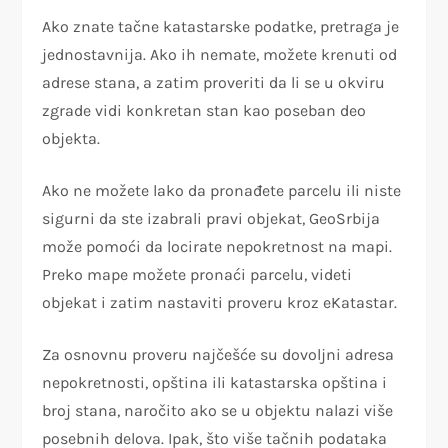
Ako znate tačne katastarske podatke, pretraga je
jednostavnija. Ako ih nemate, možete krenuti od
adrese stana, a zatim proveriti da li se u okviru
zgrade vidi konkretan stan kao poseban deo
objekta.
Ako ne možete lako da pronađete parcelu ili niste
sigurni da ste izabrali pravi objekat, GeoSrbija
može pomoći da locirate nepokretnost na mapi.
Preko mape možete pronaći parcelu, videti
objekat i zatim nastaviti proveru kroz eKatastar.
Za osnovnu proveru najčešće su dovoljni adresa
nepokretnosti, opština ili katastarska opština i
broj stana, naročito ako se u objektu nalazi više
posebnih delova. Ipak, što više tačnih podataka