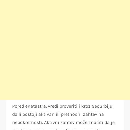
Pored eKatastra, vredi proveriti i kroz GeoSrbiju
da li postoji aktivan ili prethodni zahtev na
nepokretnosti. Aktivni zahtev može značiti da je