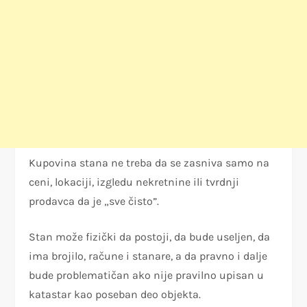
Kupovina stana ne treba da se zasniva samo na
ceni, lokaciji, izgledu nekretnine ili tvrdnji
prodavca da je „sve čisto”.
Stan može fizički da postoji, da bude useljen, da
ima brojilo, račune i stanare, a da pravno i dalje
bude problematičan ako nije pravilno upisan u
katastar kao poseban deo objekta.