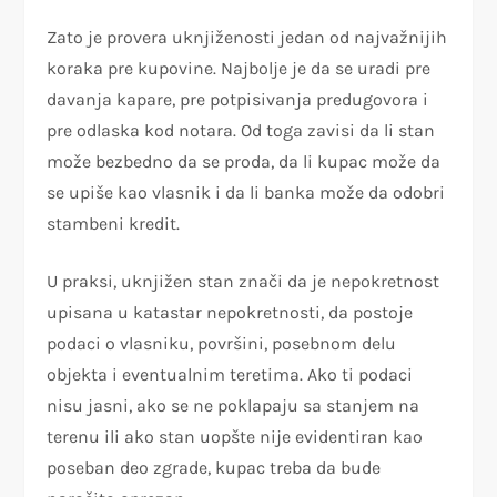
Zato je provera uknjiženosti jedan od najvažnijih
koraka pre kupovine. Najbolje je da se uradi pre
davanja kapare, pre potpisivanja predugovora i
pre odlaska kod notara. Od toga zavisi da li stan
može bezbedno da se proda, da li kupac može da
se upiše kao vlasnik i da li banka može da odobri
stambeni kredit.
U praksi, uknjižen stan znači da je nepokretnost
upisana u katastar nepokretnosti, da postoje
podaci o vlasniku, površini, posebnom delu
objekta i eventualnim teretima. Ako ti podaci
nisu jasni, ako se ne poklapaju sa stanjem na
terenu ili ako stan uopšte nije evidentiran kao
poseban deo zgrade, kupac treba da bude