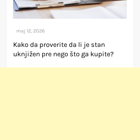
Kako da proverite da li je stan
uknjižen pre nego što ga kupite?