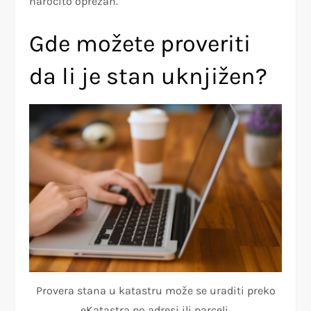
naročito oprezan.
Gde možete proveriti
da li je stan uknjižen?
Provera stana u katastru može se uraditi preko
eKatastra po adresi ili parceli.