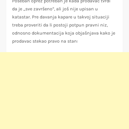
Poseban oprez potreban je kada prodavac tvrdi
da je „sve završeno”, ali još nije upisan u
katastar. Pre davanja kapare u takvoj situaciji
treba proveriti da li postoji potpun pravni niz,
odnosno dokumentacija koja objašnjava kako je
prodavac stekao pravo na stan: