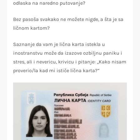
odlaska na naredno putovanje?
Bez pasoša svakako ne možete nigde, a šta je sa
ličnom kartom?
Saznanje da vam je lična karta istekla u
inostranstvu može da izazove ozbiljnu paniku i
stres, ali i nevericu, krivicu i pitanje: ,,Kako nisam
proverio/la kad mi ističe lična karta?”