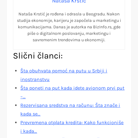
Nataša Krstić
Nataša Krstić je rođena i odrasla u Beogradu. Nakon
studija ekonomije, karijeru je započela u marketingu i
komunikacijama. Danas je autorka na BizInfo.rs, gde
piše o digitalnom poslovanju, marketingu i
savremenim trendovima u ekonomiji.
Slični članci:
Šta obuhvata pomoć na putu u Srbiji i
inostranstvu
Šta poneti na put kada idete avionom prvi put
–…
Rezervisana sredstva na računu: Šta znače i
kada se…
Prevremena otplata kredita: Kako funkcioniše
i kada…