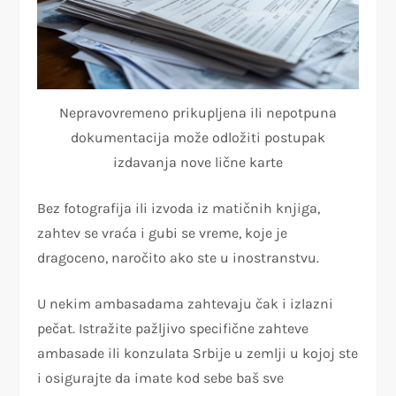
Nepravovremeno prikupljena ili nepotpuna
dokumentacija može odložiti postupak
izdavanja nove lične karte
Bez fotografija ili izvoda iz matičnih knjiga,
zahtev se vraća i gubi se vreme, koje je
dragoceno, naročito ako ste u inostranstvu.
U nekim ambasadama zahtevaju čak i izlazni
pečat. Istražite pažljivo specifične zahteve
ambasade ili konzulata Srbije u zemlji u kojoj ste
i osigurajte da imate kod sebe baš sve