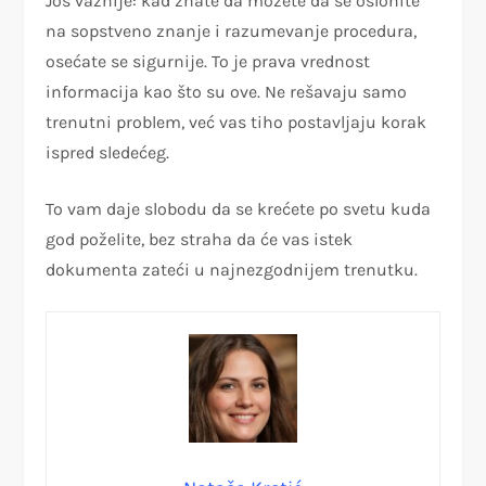
Još važnije: kad znate da možete da se oslonite
na sopstveno znanje i razumevanje procedura,
osećate se sigurnije. To je prava vrednost
informacija kao što su ove. Ne rešavaju samo
trenutni problem, već vas tiho postavljaju korak
ispred sledećeg.
To vam daje slobodu da se krećete po svetu kuda
god poželite, bez straha da će vas istek
dokumenta zateći u najnezgodnijem trenutku.