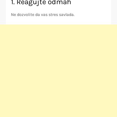
1. Reagujte odmah
Ne dozvolite da vas stres savlada.