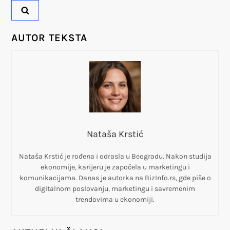
n
j
AUTOR TEKSTA
e
č
l
a
Nataša Krstić
n
Nataša Krstić je rođena i odrasla u Beogradu. Nakon studija
ekonomije, karijeru je započela u marketingu i
komunikacijama. Danas je autorka na BizInfo.rs, gde piše o
k
digitalnom poslovanju, marketingu i savremenim
trendovima u ekonomiji.
a