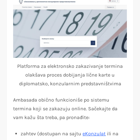
Platforma za elektronsko zakazivanje termina
olakšava proces dobijanja lične karte u
diplomatsko, konzularnim predstavništvima
Ambasada obično funkcioniše po sistemu
termina koji se zakazuju online. Sačekajte da
vam kažu šta treba, pa pronađite:
zahtev (dostupan na sajtu
eKonzulat
ili na