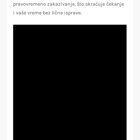
pravovremeno zakazivanje, što skraćuje čekanje
i vaše vreme bez lične isprave.