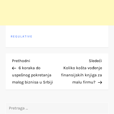
REGULATIVE
K
Previous
Next
Prethodni
Sledeći
Post
Post
6 koraka do
Koliko košta vođenje
r
uspešnog pokretanja
finansijskih knjiga za
malog biznisa u Srbiji
malu firmu?
e
t
Pretraga
a
za: