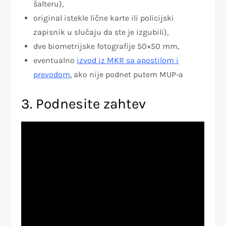
šalteru),
original istekle lične karte ili policijski
zapisnik u slučaju da ste je izgubili),
dve biometrijske fotografije 50×50 mm,
eventualno
izvod iz MKR sa apostilom i
prevodom
, ako nije podnet putem MUP‑a
3. Podnesite zahtev