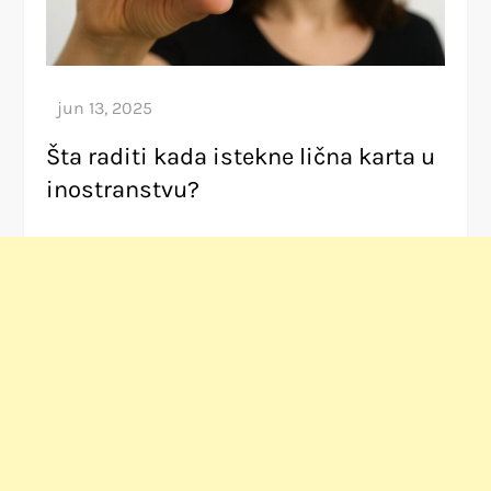
Šta raditi kada istekne lična karta u
inostranstvu?