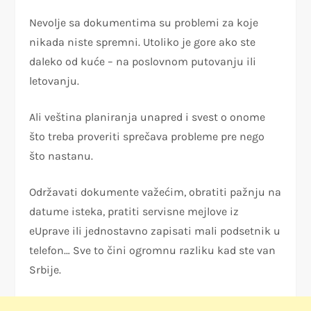
Nevolje sa dokumentima su problemi za koje
nikada niste spremni. Utoliko je gore ako ste
daleko od kuće – na poslovnom putovanju ili
letovanju.
Ali veština planiranja unapred i svest o onome
što treba proveriti sprečava probleme pre nego
što nastanu.
Održavati dokumente važećim, obratiti pažnju na
datume isteka, pratiti servisne mejlove iz
eUprave ili jednostavno zapisati mali podsetnik u
telefon… Sve to čini ogromnu razliku kad ste van
Srbije.