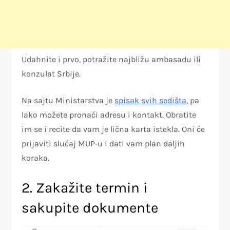
Udahnite i prvo, potražite najbližu ambasadu ili
konzulat Srbije.
Na sajtu Ministarstva je
spisak svih sedišta
, pa
lako možete pronaći adresu i kontakt. Obratite
im se i recite da vam je lična karta istekla. Oni će
prijaviti slučaj MUP‑u i dati vam plan daljih
koraka.
2. Zakažite termin i
sakupite dokumente