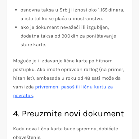
osnovna taksa u Srbiji iznosi oko 1.155 dinara,
a isto toliko se plaća u inostranstvu.
ako je dokument nevažeći ili izgubljen,
dodatna taksa od 900 din za poništavanje
stare karte.
Moguće je i izdavanje lične karte po hitnom
postupku. Ako imate opravdan razlog (na primer,
hitan let), ambasada u roku od 48 sati može da
vam izda
privremeni pasoš ili ličnu kartu za
povratak
.
4. Preuzmite novi dokument
Kada nova lična karta bude spremna, dobićete
obaveštenje.