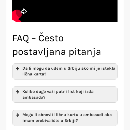
FAQ – Često
postavljana pitanja
Da li mogu da uđem u Srbiju ako mi je istekla
lična karta?
Koliko dugo važi putni list koji izda
ambasada?
Mogu li obnoviti ličnu kartu u ambasadi ako
imam prebivalište u Srbiji?