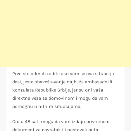
Prvo što odmah radite ako vam se ova situacija
desi, jeste obaveštavanje najbliže ambasade ili
konzulata Republike Srbije, jer su oni vaša
direktna veza sa domovinom i mogu da vam
pomognu u hitnim situacijama.
Oni u 48 sati mogu da vam izdaju privremeni
dokument za povratak ili nastavak puta.