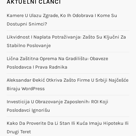
AKTUELNI ČLANCI
Kamere U Ulazu Zgrade, Ko Ih Odobrava I Kome Su
Dostupni Snimci?
Likvidnost I Naplata Potraživanja: Zašto Su Ključni Za
Stabilno Poslovanje
Lična Zaštitna Oprema Na Gradilištu: Obaveze
Poslodavca I Prava Radnika
Aleksandar Đekić Otkriva Zašto Firme U Srbiji Najčešće
Biraju WordPress
Investicija U Obrazovanje Zaposlenih: ROI Koji
Poslodavci Ignorišu
Kako Da Proverite Da Li Stan Ili Kuća Imaju Hipoteku Ili
Drugi Teret