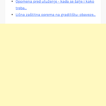
Opomena pred utuženje - kada se šalje i kako
treba…
Lična zaštitna oprema na gradilištu: obaveze…