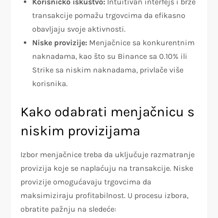
Korisničko iskustvo:
Intuitivan interfejs i brze
transakcije pomažu trgovcima da efikasno
obavljaju svoje aktivnosti.
Niske provizije:
Menjačnice sa konkurentnim
naknadama, kao što su Binance sa 0.10% ili
Strike sa niskim naknadama, privlače više
korisnika.
Kako odabrati menjačnicu s
niskim provizijama
Izbor menjačnice treba da uključuje razmatranje
provizija koje se naplaćuju na transakcije. Niske
provizije omogućavaju trgovcima da
maksimiziraju profitabilnost. U procesu izbora,
obratite pažnju na sledeće: