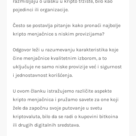
razmišljaju o ulasku u kripto tržište, bilo kao
pojedinci ili organizacije.
Često se postavlja pitanje: kako pronaći najbolje
kripto menjačnice s niskim provizijama?
Odgovor leži u razumevanju karakteristika koje
čine menjačnice kvalitetnim izborom, a to
uključuje ne samo niske provizije već i sigurnost
i jednostavnost korišćenja.
U ovom članku istražujemo različite aspekte
kripto menjačnica i pružamo savete za one koji
žele da započnu svoje putovanje u svetu
kriptovaluta, bilo da se radi o kupovini bitkoina
ili drugih digitalnih sredstava.