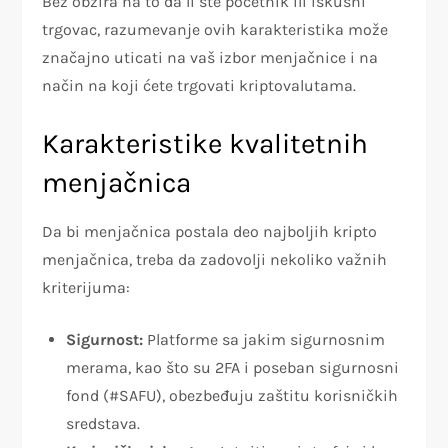
Bez obzira na to da li ste početnik ili iskusni
trgovac, razumevanje ovih karakteristika može
značajno uticati na vaš izbor menjačnice i na
način na koji ćete trgovati kriptovalutama.
Karakteristike kvalitetnih
menjačnica
Da bi menjačnica postala deo najboljih kripto
menjačnica, treba da zadovolji nekoliko važnih
kriterijuma:
Sigurnost:
Platforme sa jakim sigurnosnim
merama, kao što su 2FA i poseban sigurnosni
fond (#SAFU), obezbeđuju zaštitu korisničkih
sredstava.