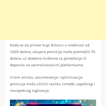
Kada se na primer kupi Bitcoin u vrednosti od
1.000 dolara, ukupna provizija može premašiti 70
dolara, uz dodatne troškove za povlačenje ili
depozite na centralizovanim platformama.
U tom smislu, razumevanje i optimizacija
provizija može učiniti razliku između uspešnog i
neuspešnog trgovanja.