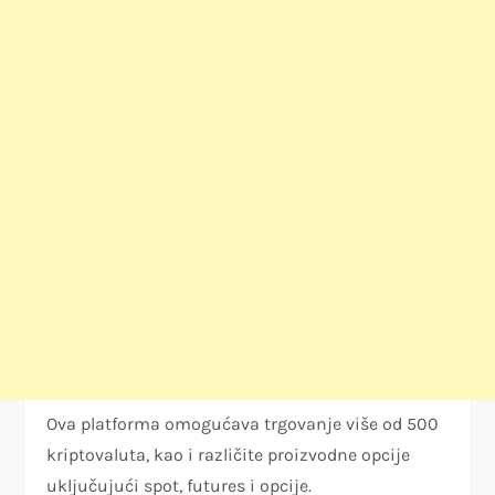
Ova platforma omogućava trgovanje više od 500
kriptovaluta, kao i različite proizvodne opcije
uključujući spot, futures i opcije.