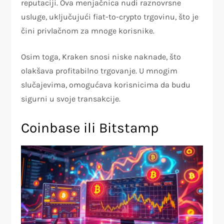
reputaciji. Ova menjačnica nudi raznovrsne
usluge, uključujući fiat-to-crypto trgovinu, što je
čini privlačnom za mnoge korisnike.
Osim toga, Kraken snosi niske naknade, što
olakšava profitabilno trgovanje. U mnogim
slučajevima, omogućava korisnicima da budu
sigurni u svoje transakcije.
Coinbase ili Bitstamp